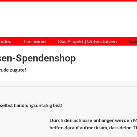
undes
Tierheime
Das Projekt | Unterstützen
Sp
ssen-Spendenshop
n.de zugute!
u selbst handlungsunfähig bist!
Durch den Schlüsselanhänger werden Men
helfen darauf aufmerksam, dass deine Ti